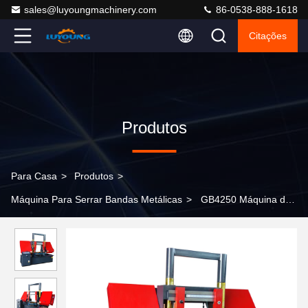
sales@luyoungmachinery.com
86-0538-888-1618
Citações
Produtos
Para Casa
>
Produtos
>
Máquina Para Serrar Bandas Metálicas
>
GB4250 Máquina de
corte de metal de serradura de banda de aço com fixação
hidráulica automática