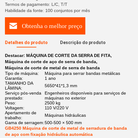
Termos de pagamento: L/C, T/T
Habilidade da fonte: 100 conjuntos por mês
Obtenha o melhor preço
Detalhes do produto
Descrição do produto
Destacar:
MÁQUINA DE CORTE DA SERRA DE FITA
,
Máquina de corte de aço de serra de banda
,
Máquina de corte de metal de serra de banda
Tipo de máquina:
Máquina para serrar bandas metálicas
Garantia:
1 ano
TAMANHO DA
5650*41*1,3 mm
LÂMINA:
Serviço pós-venda
Engenheiros disponíveis para serviços de
prestado:
máquinas no exterior
Peso:
2500 kg
Voltagem:
110 V/220 V
Apertamento de
Máquinas hidráulicas
trabalho:
Gama de serragem:
500-500 × 500 mm
GB4250 Máquina de corte de metal de serradura de banda
de aço com fixação hidráulica automática